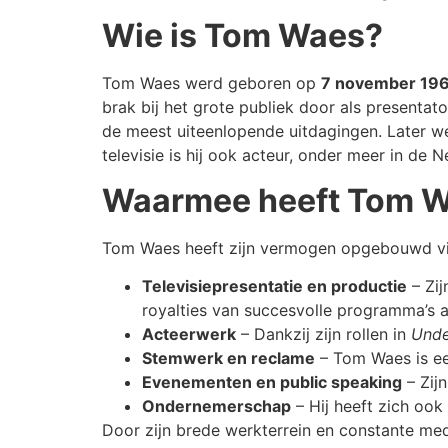
Wie is Tom Waes?
Tom Waes werd geboren op
7 november 19
brak bij het grote publiek door als presenta
de meest uiteenlopende uitdagingen. Later we
televisie is hij ook acteur, onder meer in de N
Waarmee heeft Tom W
Tom Waes heeft zijn vermogen opgebouwd vi
Televisiepresentatie en productie
– Zij
royalties van succesvolle programma’s 
Acteerwerk
– Dankzij zijn rollen in
Unde
Stemwerk en reclame
– Tom Waes is ee
Evenementen en public speaking
– Zij
Ondernemerschap
– Hij heeft zich ook
Door zijn brede werkterrein en constante media