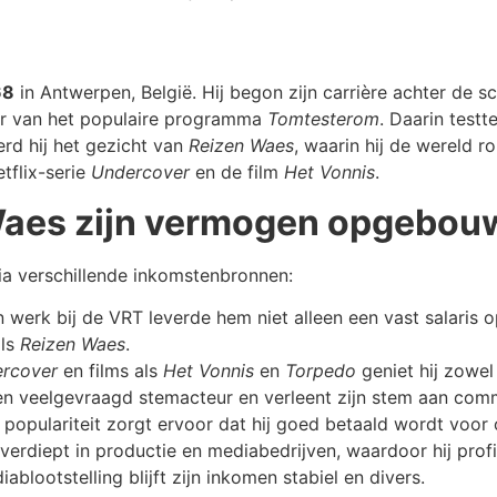
68
in Antwerpen, België. Hij begon zijn carrière achter de 
tor van het populaire programma
Tomtesterom
. Daarin testt
rd hij het gezicht van
Reizen Waes
, waarin hij de wereld r
etflix-serie
Undercover
en de film
Het Vonnis
.
aes zijn vermogen opgebou
a verschillende inkomstenbronnen:
n werk bij de VRT leverde hem niet alleen een vast salaris
als
Reizen Waes
.
rcover
en films als
Het Vonnis
en
Torpedo
geniet hij zowel
n veelgevraagd stemacteur en verleent zijn stem aan comm
n populariteit zorgt ervoor dat hij goed betaald wordt voo
 verdiept in productie en mediabedrijven, waardoor hij profi
blootstelling blijft zijn inkomen stabiel en divers.