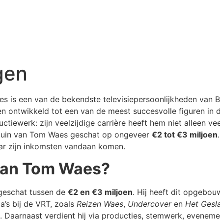
gen
is een van de bekendste televisiepersoonlijkheden van B
jaren ontwikkeld tot een van de meest succesvolle figuren 
uctiewerk: zijn veelzijdige carrière heeft hem niet alleen ve
rtuin van Tom Waes geschat op ongeveer
€2 tot €3 miljoen
ar zijn inkomsten vandaan komen.
van Tom Waes?
geschat tussen de
€2 en €3 miljoen
. Hij heeft dit opgebou
’s bij de VRT, zoals
Reizen Waes
,
Undercover
en
Het Gesl
. Daarnaast verdient hij via producties, stemwerk, evenem