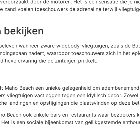
eroorzaakt door de motoren. Het is een sensatie die je niet
te zand voelen toeschouwers de adrenaline terwijl vliegtui
 bekijken
leven wanneer zware widebody-vliegtuigen, zoals de Boein
landingsbaan nadert, waardoor toeschouwers zich in het epi
itieve ervaring die de zintuigen prikkelt.
edt Maho Beach een unieke gelegenheid om adembenemende
rs vliegtuigen vastleggen tegen een idyllisch decor. Zowel
he landingen en opstijgingen die plaatsvinden op deze bet
o Beach ook enkele bars en restaurants waar bezoekers k
n. Het is een sociale bijeenkomst van gelijkgestemde enthou