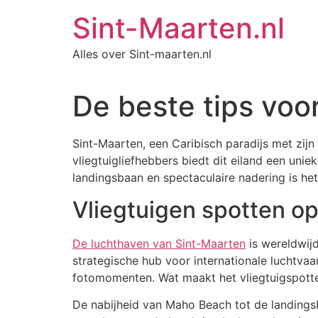
Ga
Sint-Maarten.nl
naar
de
Alles over Sint-maarten.nl
inhoud
De beste tips voo
Sint-Maarten, een Caribisch paradijs met zij
vliegtuigliefhebbers biedt dit eiland een unie
landingsbaan en spectaculaire nadering is he
Vliegtuigen spotten o
De luchthaven van Sint-Maarten
is wereldwij
strategische hub voor internationale luchtva
fotomomenten. Wat maakt het vliegtuigspotte
De nabijheid van Maho Beach tot de landingsba