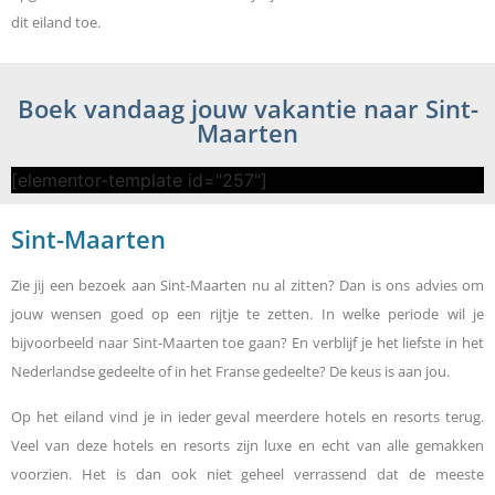
dit eiland toe.
Boek vandaag jouw vakantie naar Sint-
Maarten
[elementor-template id="257"]
Sint-Maarten
Zie jij een bezoek aan Sint-Maarten nu al zitten? Dan is ons advies om
jouw wensen goed op een rijtje te zetten. In welke periode wil je
bijvoorbeeld naar Sint-Maarten toe gaan? En verblijf je het liefste in het
Nederlandse gedeelte of in het Franse gedeelte? De keus is aan jou.
Op het eiland vind je in ieder geval meerdere hotels en resorts terug.
Veel van deze hotels en resorts zijn luxe en echt van alle gemakken
voorzien. Het is dan ook niet geheel verrassend dat de meeste